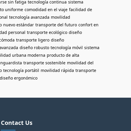
rse sin fatiga
tecnología continua
sistema
to uniforme
comodidad en el viaje
facilidad de
onal
tecnología avanzada
movilidad
o
nuevo estándar
transporte del futuro
confort en
idad personal
transporte ecológico
diseño
 cómoda
transporte ligero
diseño
 avanzada
diseño robusto
tecnología móvil
sistema
ilidad urbana moderna
producto de alta
anguardista
transporte sostenible
movilidad del
o
tecnología portátil
movilidad rápida
transporte
diseño ergonómico
Contact Us