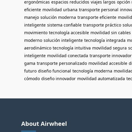
ergonómicas
espacios reducidos
viajes largos
opción 
eficiente
movilidad urbana
transporte personal
innov
manejo
solución moderna
transporte eficiente
movili
inteligente
sistema confiable
transporte práctico
solu
movimiento
tecnología accesible
movilidad sin cables
moderno
solución inteligente
tecnología integrada
mo
aerodinámico
tecnología intuitiva
movilidad segura
s
inteligente
movilidad conectada
transporte innovador
gama
transporte personalizado
movilidad accesible
d
futuro
diseño funcional
tecnología moderna
movilidad
cómodo
diseño innovador
movilidad automatizada
te
About Airwheel