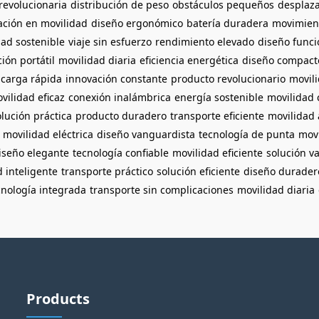
revolucionaria
distribución de peso
obstáculos pequeños
desplaza
ación en movilidad
diseño ergonómico
batería duradera
movimien
dad sostenible
viaje sin esfuerzo
rendimiento elevado
diseño funci
ción portátil
movilidad diaria
eficiencia energética
diseño compact
carga rápida
innovación constante
producto revolucionario
movil
vilidad eficaz
conexión inalámbrica
energía sostenible
movilidad
olución práctica
producto duradero
transporte eficiente
movilidad
movilidad eléctrica
diseño vanguardista
tecnología de punta
mov
iseño elegante
tecnología confiable
movilidad eficiente
solución v
 inteligente
transporte práctico
solución eficiente
diseño durader
cnología integrada
transporte sin complicaciones
movilidad diaria
Products