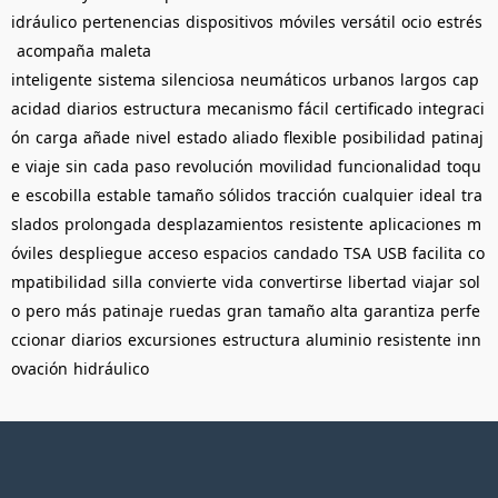
idráulico
pertenencias
dispositivos
móviles
versátil
ocio
estrés
acompaña
maleta
inteligente
sistema
silenciosa
neumáticos
urbanos
largos
cap
acidad
diarios
estructura
mecanismo
fácil
certificado
integraci
ón
carga
añade
nivel
estado
aliado
flexible
posibilidad
patinaj
e
viaje
sin
cada
paso
revolución
movilidad
funcionalidad
toqu
e
escobilla
estable
tamaño
sólidos
tracción
cualquier
ideal
tra
slados
prolongada
desplazamientos
resistente
aplicaciones
m
óviles
despliegue
acceso
espacios
candado
TSA
USB
facilita
co
mpatibilidad
silla
convierte
vida
convertirse
libertad
viajar
sol
o
pero
más
patinaje
ruedas
gran
tamaño
alta
garantiza
perfe
ccionar
diarios
excursiones
estructura
aluminio
resistente
inn
ovación
hidráulico