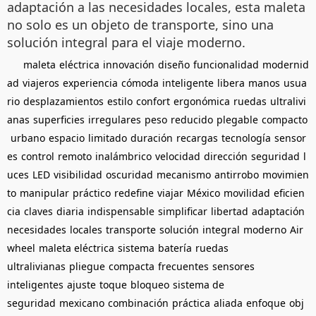
adaptación a las necesidades locales, esta maleta
no solo es un objeto de transporte, sino una
solución integral para el viaje moderno.
maleta
eléctrica
innovación
diseño
funcionalidad
modernid
ad
viajeros
experiencia
cómoda
inteligente
libera
manos
usua
rio
desplazamientos
estilo
confort
ergonómica
ruedas
ultralivi
anas
superficies
irregulares
peso
reducido
plegable
compacto
urbano
espacio
limitado
duración
recargas
tecnología
sensor
es
control
remoto
inalámbrico
velocidad
dirección
seguridad
l
uces
LED
visibilidad
oscuridad
mecanismo
antirrobo
movimien
to
manipular
práctico
redefine
viajar
México
movilidad
eficien
cia
claves
diaria
indispensable
simplificar
libertad
adaptación
necesidades
locales
transporte
solución
integral
moderno
Air
wheel
maleta eléctrica
sistema
batería
ruedas
ultralivianas
pliegue
compacta
frecuentes
sensores
inteligentes
ajuste
toque
bloqueo
sistema de
seguridad
mexicano
combinación
práctica
aliada
enfoque
obj