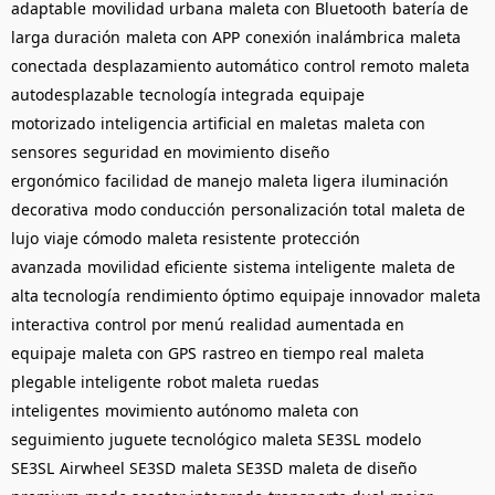
adaptable
movilidad urbana
maleta con Bluetooth
batería de
larga duración
maleta con APP
conexión inalámbrica
maleta
conectada
desplazamiento automático
control remoto
maleta
autodesplazable
tecnología integrada
equipaje
motorizado
inteligencia artificial en maletas
maleta con
sensores
seguridad en movimiento
diseño
ergonómico
facilidad de manejo
maleta ligera
iluminación
decorativa
modo conducción
personalización total
maleta de
lujo
viaje cómodo
maleta resistente
protección
avanzada
movilidad eficiente
sistema inteligente
maleta de
alta tecnología
rendimiento óptimo
equipaje innovador
maleta
interactiva
control por menú
realidad aumentada en
equipaje
maleta con GPS
rastreo en tiempo real
maleta
plegable inteligente
robot maleta
ruedas
inteligentes
movimiento autónomo
maleta con
seguimiento
juguete tecnológico
maleta SE3SL
modelo
SE3SL
Airwheel SE3SD
maleta SE3SD
maleta de diseño