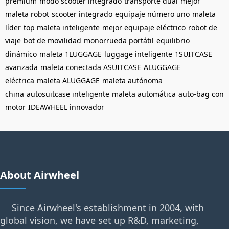
premium
modo scooter integrado
transporte dual
mejor
maleta robot
scooter integrado
equipaje número uno
maleta
líder
top maleta inteligente
mejor equipaje eléctrico
robot de
viaje
bot de movilidad
monorrueda portátil
equilibrio
dinámico
maleta 1LUGGAGE
luggage inteligente
1SUITCASE
avanzada
maleta conectada ASUITCASE
ALUGGAGE
eléctrica
maleta ALUGGAGE
maleta autónoma
china
autosuitcase inteligente
maleta automática
auto-bag con
motor
IDEAWHEEL innovador
About Airwheel
Since Airwheel's establishment in 2004, with
global vision, we have set up R&D, marketing,