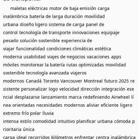
maletas eléctricas
motor de baja emisión
carga
inalámbrica
batería de larga duración
movilidad
urbana
diseño ligero
sistema de carga
panel de
control
tecnología de transporte
innovaciones
equipaje
pesado
solución sostenible
experiencia de
viajar
funcionalidad
condiciones climáticas
estética
moderna
usabilidad
viajes de negocios
vacaciones
apps
móviles
monitorear la batería
rutas optimizadas
movilidad
sostenible
tecnología avanzada
viajeros
modernos
Canadá
Toronto
Vancouver
Montreal
futuro
2025
re
sistente
personalizar
logo
velocidad
dirección
integración
ese
ncial
desplazarse
lanzamiento
marca
redefiniendo
Airwheel
lí
nea
orientadas
necesidades
modernos
aliviar
eficiente
ligero
extremo
frío polar
lluvia
intensa
estilo
comodidad
intuitivo
planificar
urbana
cómoda
p
rioritaria
única
carga
ideal
recorridos
kilómetros
enfrentar
centra
inalámbrica