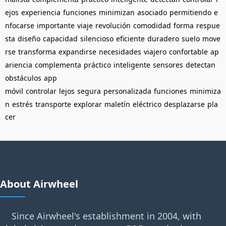
ejos
experiencia
funciones
minimizan
asociado
permitiendo
e
nfocarse
importante
viaje
revolución
comodidad
forma
respue
sta
diseño
capacidad
silencioso
eficiente
duradero
suelo
move
rse
transforma
expandirse
necesidades
viajero
confortable
ap
ariencia
complementa
práctico
inteligente
sensores
detectan
obstáculos
app
móvil
controlar
lejos
segura
personalizada
funciones
minimiza
n
estrés
transporte
explorar
maletín
eléctrico
desplazarse
pla
cer
About Airwheel
Since Airwheel's establishment in 2004, with