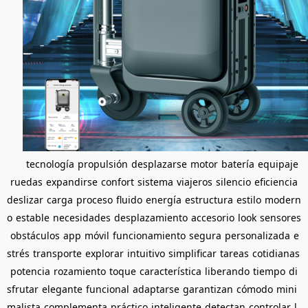
tecnología
propulsión
desplazarse
motor
batería
equipaje
ruedas
expandirse
confort
sistema
viajeros
silencio
eficiencia
deslizar
carga
proceso
fluido
energía
estructura
estilo
modern
o
estable
necesidades
desplazamiento
accesorio
look
sensores
obstáculos
app
móvil
funcionamiento
segura
personalizada
e
strés
transporte
explorar
intuitivo
simplificar
tareas
cotidianas
potencia
rozamiento
toque
característica
liberando
tiempo
di
sfrutar
elegante
funcional
adaptarse
garantizan
cómodo
mini
malista
complementa
práctico
inteligente
detectan
controlar
l