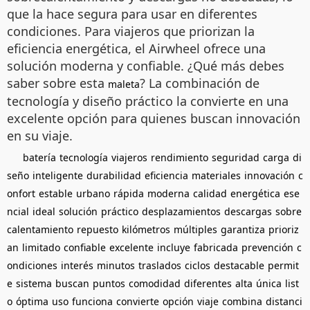
que la hace segura para usar en diferentes
condiciones. Para viajeros que priorizan la
eficiencia energética, el Airwheel ofrece una
solución moderna y confiable. ¿Qué más debes
saber sobre esta
? La combinación de
maleta
tecnología y diseño práctico la convierte en una
excelente opción para quienes buscan innovación
en su viaje.
batería
tecnología
viajeros
rendimiento
seguridad
carga
di
seño
inteligente
durabilidad
eficiencia
materiales
innovación
c
onfort
estable
urbano
rápida
moderna
calidad
energética
ese
ncial
ideal
solución
práctico
desplazamientos
descargas
sobre
calentamiento
repuesto
kilómetros
múltiples
garantiza
prioriz
an
limitado
confiable
excelente
incluye
fabricada
prevención
c
ondiciones
interés
minutos
traslados
ciclos
destacable
permit
e
sistema
buscan
puntos
comodidad
diferentes
alta
única
list
o
óptima
uso
funciona
convierte
opción
viaje
combina
distanci