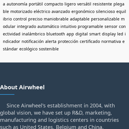
a
autonomía
portátil
compacto
ligero
versátil
resistente
plega
ble
motorizado
eléctrico
avanzado
ergonómico
silencioso
equil
ibrio
control
preciso
maniobrable
adaptable
personalizable
m
odular
integrado
automático
intuitivo
programable
sensor
con
ectividad
inalámbrico
bluetooth
app
digital
smart
display
led
i
ndicador
notificación
alerta
protección
certificado
normativa
e
stándar
ecológico
sostenible
About Airwheel
Since Airwheel's establishment in 2004, with
global vision, we have set up R&D, marketing,
manufacturing and logistics centers in countries
such as United States, Belgium and China.