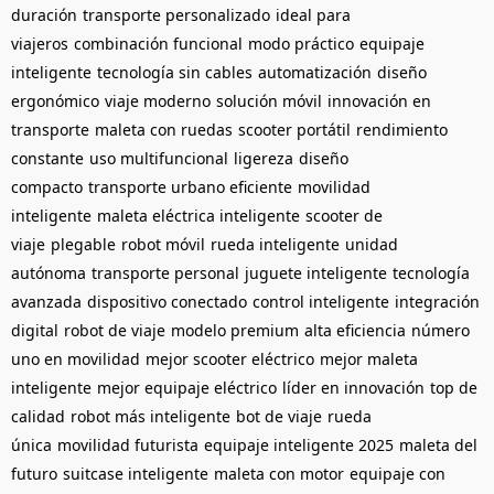
duración
transporte personalizado
ideal para
viajeros
combinación funcional
modo práctico
equipaje
inteligente
tecnología sin cables
automatización
diseño
ergonómico
viaje moderno
solución móvil
innovación en
transporte
maleta con ruedas
scooter portátil
rendimiento
constante
uso multifuncional
ligereza
diseño
compacto
transporte urbano eficiente
movilidad
inteligente
maleta eléctrica inteligente
scooter de
viaje
plegable
robot móvil
rueda inteligente
unidad
autónoma
transporte personal
juguete inteligente
tecnología
avanzada
dispositivo conectado
control inteligente
integración
digital
robot de viaje
modelo premium
alta eficiencia
número
uno en movilidad
mejor scooter eléctrico
mejor maleta
inteligente
mejor equipaje eléctrico
líder en innovación
top de
calidad
robot más inteligente
bot de viaje
rueda
única
movilidad futurista
equipaje inteligente 2025
maleta del
futuro
suitcase inteligente
maleta con motor
equipaje con