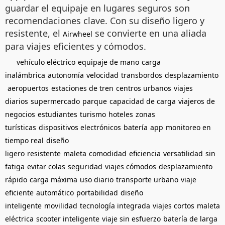
guardar el equipaje en lugares seguros son
recomendaciones clave. Con su diseño ligero y
resistente, el
se convierte en una aliada
Airwheel
para viajes eficientes y cómodos.
vehículo eléctrico
equipaje de mano
carga
inalámbrica
autonomía
velocidad
transbordos
desplazamiento
aeropuertos
estaciones de tren
centros urbanos
viajes
diarios
supermercado
parque
capacidad de carga
viajeros de
negocios
estudiantes
turismo
hoteles
zonas
turísticas
dispositivos electrónicos
batería
app
monitoreo en
tiempo real
diseño
ligero
resistente
maleta
comodidad
eficiencia
versatilidad
sin
fatiga
evitar colas
seguridad
viajes cómodos
desplazamiento
rápido
carga máxima
uso diario
transporte urbano
viaje
eficiente
automático
portabilidad
diseño
inteligente
movilidad
tecnología integrada
viajes cortos
maleta
eléctrica
scooter inteligente
viaje sin esfuerzo
batería de larga