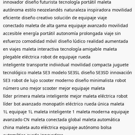
innovador
diseño futurista
tecnología portátil
maleta
autónoma
estilo neozelandés
naturaleza inspiradora
movilidad
eficiente
diseño creativo
solución de equipaje
viaje
conectado
maleta de alta gama
equipaje avanzado
movilidad
accesible
energía portátil
autonomía prolongada
viaje sin
esfuerzo
comodidad móvil
diseño lúdico
realidad aumentada
en viajes
maleta interactiva
tecnología amigable
maleta
plegable eléctrica
robot de equipaje
rueda
inteligente
transporte individual
movilidad compacta
juguete
tecnológico
maleta SE3
modelo SE3SL
diseño SE3SD
innovación
SE3
robot de lujo
scooter moderno
diseño minimalista
robot
número uno
mejor scooter
mejor equipaje
maleta
líder
primera maleta inteligente
mejor maleta eléctrica
robot
líder
bot avanzado
monopatín eléctrico
rueda única
maleta
1L
equipaje 1L
maleta inteligente 1
maleta moderna
equipaje
avanzado CN
maleta conectada global
maleta automática
china
maleta auto eléctrica
equipaje autónomo
bolsa