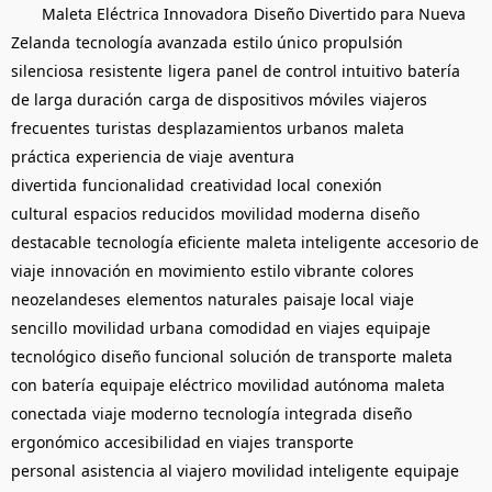
Maleta Eléctrica Innovadora
Diseño Divertido para Nueva
Zelanda
tecnología avanzada
estilo único
propulsión
silenciosa
resistente
ligera
panel de control intuitivo
batería
de larga duración
carga de dispositivos móviles
viajeros
frecuentes
turistas
desplazamientos urbanos
maleta
práctica
experiencia de viaje
aventura
divertida
funcionalidad
creatividad local
conexión
cultural
espacios reducidos
movilidad moderna
diseño
destacable
tecnología eficiente
maleta inteligente
accesorio de
viaje
innovación en movimiento
estilo vibrante
colores
neozelandeses
elementos naturales
paisaje local
viaje
sencillo
movilidad urbana
comodidad en viajes
equipaje
tecnológico
diseño funcional
solución de transporte
maleta
con batería
equipaje eléctrico
movilidad autónoma
maleta
conectada
viaje moderno
tecnología integrada
diseño
ergonómico
accesibilidad en viajes
transporte
personal
asistencia al viajero
movilidad inteligente
equipaje