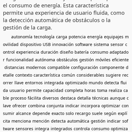
el consumo de energía. Esta característica
permite una experiencia de usuario fluida, como
la detección automática de obstáculos o la
gestión de la carga.
autonomía
tecnología
carga
potencia
energía
equipajes
m
ovilidad
dispositivo
USB
innovación
software
sistema
sensor
c
ontrol
experiencia
duración
diseño
batería
consumo
adaptado
r
funcionalidad
autónoma
obstáculos
gestión
móviles
eficiente
distancias
modernos
compatible
configuración
componente
d
etalle
contexto
característica
común
considerables
sugiere
rec
orrer
llave
entornos
integrada
optimizado
mundo
detecta
flui
da
usuario
permite
capacidad
completa
horas
toma
realiza
ca
ble
proceso
fácilita
diversos
destaca
detalla
técnicas
aunque
c
lave
ofrecer
combina
conjunta
indicar
incorpora
optimizar
con
sumir
alcance
depende
exacto
solo
recargo
suele
según
explí
cita
menciona
mención
detecta
automática
gestión
indicar
sof
tware
sensores
integra
integrados
controla
consumo
optimiza