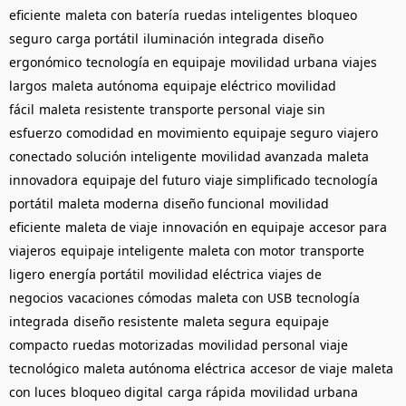
eficiente
maleta con batería
ruedas inteligentes
bloqueo
seguro
carga portátil
iluminación integrada
diseño
ergonómico
tecnología en equipaje
movilidad urbana
viajes
largos
maleta autónoma
equipaje eléctrico
movilidad
fácil
maleta resistente
transporte personal
viaje sin
esfuerzo
comodidad en movimiento
equipaje seguro
viajero
conectado
solución inteligente
movilidad avanzada
maleta
innovadora
equipaje del futuro
viaje simplificado
tecnología
portátil
maleta moderna
diseño funcional
movilidad
eficiente
maleta de viaje
innovación en equipaje
accesor para
viajeros
equipaje inteligente
maleta con motor
transporte
ligero
energía portátil
movilidad eléctrica
viajes de
negocios
vacaciones cómodas
maleta con USB
tecnología
integrada
diseño resistente
maleta segura
equipaje
compacto
ruedas motorizadas
movilidad personal
viaje
tecnológico
maleta autónoma eléctrica
accesor de viaje
maleta
con luces
bloqueo digital
carga rápida
movilidad urbana