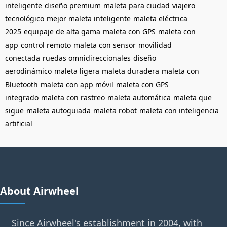
inteligente
diseño premium
maleta para ciudad
viajero
tecnológico
mejor maleta inteligente
maleta eléctrica
2025
equipaje de alta gama
maleta con GPS
maleta con
app
control remoto
maleta con sensor
movilidad
conectada
ruedas omnidireccionales
diseño
aerodinámico
maleta ligera
maleta duradera
maleta con
Bluetooth
maleta con app móvil
maleta con GPS
integrado
maleta con rastreo
maleta automática
maleta que
sigue
maleta autoguiada
maleta robot
maleta con inteligencia
artificial
About Airwheel
Since Airwheel's establishment in 2004, with