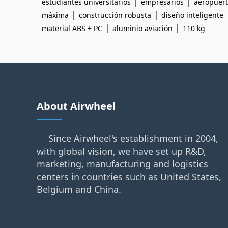
|
|
estudiantes universitarios
empresarios
aeropuer
|
|
máxima
construcción robusta
diseño inteligente
|
|
material ABS + PC
aluminio aviación
110 kg
About Airwheel
Since Airwheel's establishment in 2004,
with global vision, we have set up R&D,
marketing, manufacturing and logistics
centers in countries such as United States,
Belgium and China.