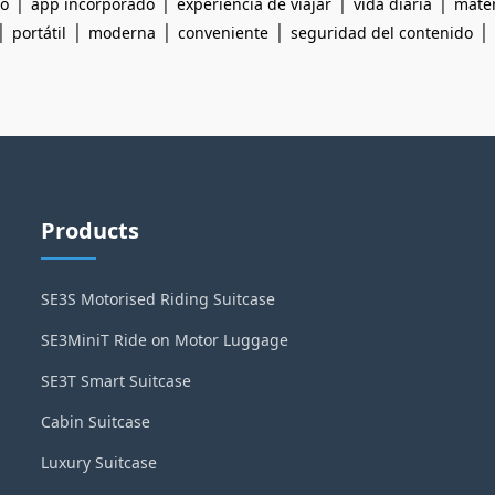
|
|
|
|
to
app incorporado
experiencia de viajar
vida diaria
mater
|
|
|
|
|
portátil
moderna
conveniente
seguridad del contenido
Products
SE3S Motorised Riding Suitcase
SE3MiniT Ride on Motor Luggage
SE3T Smart Suitcase
Cabin Suitcase
Luxury Suitcase