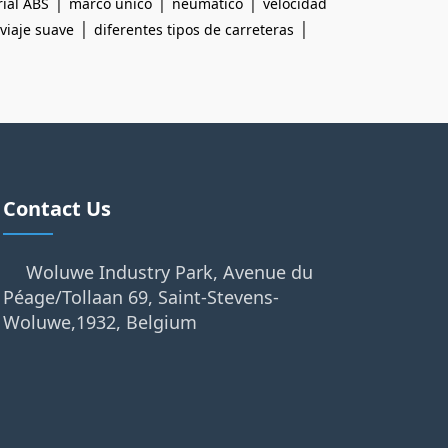
|
|
|
ial ABS
marco único
neumático
velocidad
|
|
viaje suave
diferentes tipos de carreteras
Contact Us
Woluwe Industry Park, Avenue du
Péage/Tollaan 69, Saint-Stevens-
Woluwe,1932, Belgium