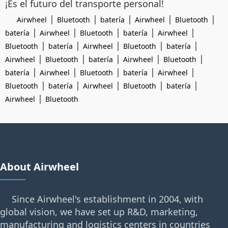
¡Es el futuro del transporte personal!
|
|
|
|
|
Airwheel
Bluetooth
batería
Airwheel
Bluetooth
|
|
|
|
|
batería
Airwheel
Bluetooth
batería
Airwheel
|
|
|
|
|
Bluetooth
batería
Airwheel
Bluetooth
batería
|
|
|
|
|
Airwheel
Bluetooth
batería
Airwheel
Bluetooth
|
|
|
|
|
batería
Airwheel
Bluetooth
batería
Airwheel
|
|
|
|
|
Bluetooth
batería
Airwheel
Bluetooth
batería
|
Airwheel
Bluetooth
About Airwheel
Since Airwheel's establishment in 2004, with
global vision, we have set up R&D, marketing,
manufacturing and logistics centers in countries