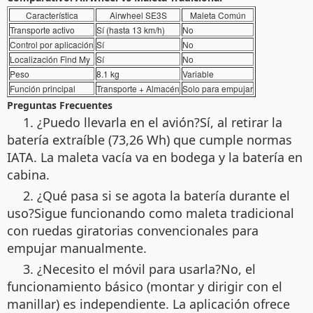
Característica
Airwheel SE3S
Maleta Común
Transporte activo
Sí (hasta 13 km/h)
No
Control por aplicación
Sí
No
Localización Find My
Sí
No
Peso
8.1 kg
Variable
Función principal
Transporte + Almacén
Solo para empujar
Preguntas Frecuentes
1. ¿Puedo llevarla en el avión?Sí, al retirar la
batería extraíble (73,26 Wh) que cumple normas
IATA. La maleta vacía va en bodega y la batería en
cabina.
2. ¿Qué pasa si se agota la batería durante el
uso?Sigue funcionando como maleta tradicional
con ruedas giratorias convencionales para
empujar manualmente.
3. ¿Necesito el móvil para usarla?No, el
funcionamiento básico (montar y dirigir con el
manillar) es independiente. La aplicación ofrece