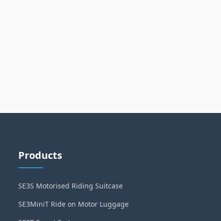
Products
SE3S Motorised Riding Suitcase
SE3MiniT Ride on Motor Luggage