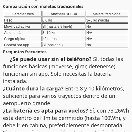
Comparación con maletas tradicionales
Característica
Airwheel SE3SX
Maleta tradicional
Peso
6.6 kg
3–5 kg (vacía)
Movilidad activa
Sí (hasta 9.9 km/h)
No
Autonomía
8–10 km
N/A
Carga rápida
~2 horas
N/A
Control por app
Sí (opcional)
No
Preguntas frecuentes
¿Se puede usar sin el teléfono?
Sí, todas las
funciones básicas (moverse, girar, detenerse)
funcionan sin app. Solo necesitas la batería
instalada.
¿Cuánto dura la carga?
Entre 8 y 10 kilómetros,
suficiente para varios trayectos dentro de un
aeropuerto grande.
¿La batería es apta para vuelos?
Sí, con 73.26Wh
está dentro del límite permitido (hasta 100Wh), y
debe ir en cabina, preferiblemente desmontada.