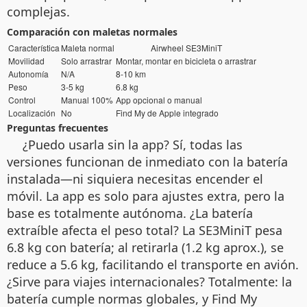
complejas.
Comparación con maletas normales
Característica
Maleta normal
Airwheel SE3MiniT
Movilidad
Solo arrastrar
Montar, montar en bicicleta o arrastrar
Autonomía
N/A
8-10 km
Peso
3-5 kg
6.8 kg
Control
Manual 100%
App opcional o manual
Localización
No
Find My de Apple integrado
Preguntas frecuentes
¿Puedo usarla sin la app? Sí, todas las
versiones funcionan de inmediato con la batería
instalada—ni siquiera necesitas encender el
móvil. La app es solo para ajustes extra, pero la
base es totalmente autónoma. ¿La batería
extraíble afecta el peso total? La SE3MiniT pesa
6.8 kg con batería; al retirarla (1.2 kg aprox.), se
reduce a 5.6 kg, facilitando el transporte en avión.
¿Sirve para viajes internacionales? Totalmente: la
batería cumple normas globales, y Find My