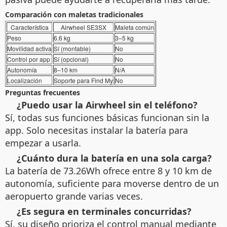
Comparación con maletas tradicionales
Característica
Airwheel SE3SX
Maleta común
Peso
6.6 kg
3–5 kg
Movilidad activa
Sí (montable)
No
Control por app
Sí (opcional)
No
Autonomía
8–10 km
N/A
Localización
Soporte para Find My
No
Preguntas frecuentes
¿Puedo usar la Airwheel sin el teléfono?
Sí, todas sus funciones básicas funcionan sin la
app. Solo necesitas instalar la batería para
empezar a usarla.
¿Cuánto dura la batería en una sola carga?
La batería de 73.26Wh ofrece entre 8 y 10 km de
autonomía, suficiente para moverse dentro de un
aeropuerto grande varias veces.
¿Es segura en terminales concurridas?
Sí, su diseño prioriza el control manual mediante