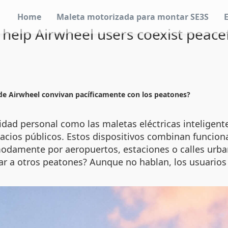
Home
Maleta motorizada para montar SE3S
help Airwheel users coexist peacef
 de Airwheel convivan pacíficamente con los peatones?
lidad personal como las maletas eléctricas intelige
acios públicos. Estos dispositivos combinan funciona
modamente por aeropuertos, estaciones o calles urba
ar a otros peatones? Aunque no hablan, los usuario