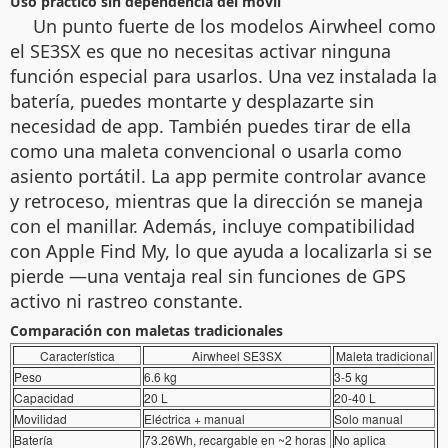
Uso práctico sin dependencia del móvil
Un punto fuerte de los modelos Airwheel como
el SE3SX es que no necesitas activar ninguna
función especial para usarlos. Una vez instalada la
batería, puedes montarte y desplazarte sin
necesidad de app. También puedes tirar de ella
como una maleta convencional o usarla como
asiento portátil. La app permite controlar avance
y retroceso, mientras que la dirección se maneja
con el manillar. Además, incluye compatibilidad
con Apple Find My, lo que ayuda a localizarla si se
pierde —una ventaja real sin funciones de GPS
activo ni rastreo constante.
Comparación con maletas tradicionales
Característica
Airwheel SE3SX
Maleta tradicional
Peso
6.6 kg
3-5 kg
Capacidad
20 L
20-40 L
Movilidad
Eléctrica + manual
Solo manual
Batería
73.26Wh, recargable en ~2 horas
No aplica