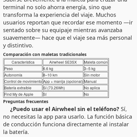
terminal no solo ahorra energía, sino que
transforma la experiencia del viaje. Muchos
usuarios reportan que recordar ese momento —ir
sentado sobre su equipaje mientras avanzaba
suavemente— hace que el viaje sea más personal
y distintivo.
Comparación con maletas tradicionales
Característica
Airwheel SE3SX
Maleta común
Peso
6.6 kg
3–5 kg
Autonomía
8–10 km
Sin motor
Control de movimiento
App + manija (opcional)
Manual
Batería extraíble
Sí (73.26Wh)
No aplica
Find My de Apple
Sí
No
Preguntas frecuentes
¿Puedo usar el Airwheel sin el teléfono?
Sí,
no necesitas la app para usarlo. La función básica
de conducción funciona directamente al instalar
la batería.