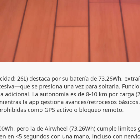
acidad: 26L) destaca por su batería de 73.26Wh, extr
xcesiva—que se presiona una vez para soltarla. Funci
da adicional. La autonomía es de 8-10 km por carga (2
 mientras la app gestiona avances/retrocesos básico
es prohibidas como GPS activo o bloqueo remoto.
100Wh, pero la de Airwheel (73.26Wh) cumple límites
aen en <5 segundos con una mano, incluso con nervios