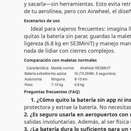
y sacarla—sin herramientas. Esto evita ret
de tu aerolínea, pero con Airwheel, el dise
Escenarios de uso
Ideal para viajeros frecuentes: imagina
quitas la batería sin parar, guardas la mal
ligereza (6.8 kg en SE3MiniT) y manejo man
nada de lidiar con cierres complejos.
Comparación con maletas normales
Característica
Maleta normal
Airwheel SE3MiniT
Batería extraíble
No aplica
Sí (73.26Wh, 5 segundos)
Autonomía
Ninguna
8-10 km
Peso
7-10 kg
6.8 kg
Preguntas frecuentes (FAQ)
1. ¿Cómo quito la batería sin app ni in
protectora y extrae la batería. No necesit
2. ¿Es seguro usarla en aeropuertos co
salidas involuntarias. Además, al ser física (
3. ¿La batería dura lo suficiente para un