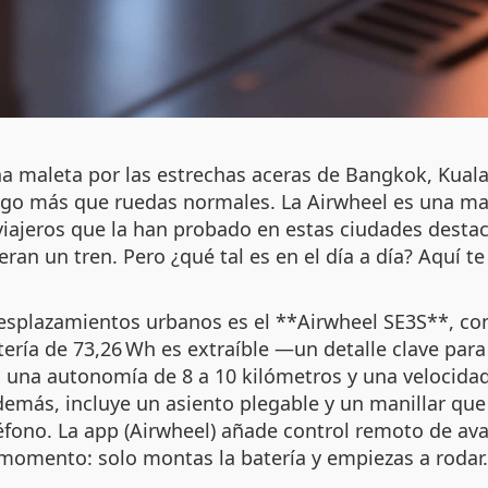
a maleta por las estrechas aceras de Bangkok, Kuala
lgo más que ruedas normales. La Airwheel es una mal
viajeros que la han probado en estas ciudades destac
eran un tren. Pero ¿qué tal es en el día a día? Aquí t
plazamientos urbanos es el **Airwheel SE3S**, con 
 batería de 73,26 Wh es extraíble —un detalle clave pa
n una autonomía de 8 a 10 kilómetros y una velocida
demás, incluye un asiento plegable y un manillar que 
fono. La app (Airwheel) añade control remoto de ava
momento: solo montas la batería y empiezas a rodar.