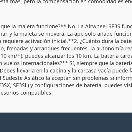
cuesta más, pero la compensación en comodidad es e
a que la maleta funcione?** No. La Airwheel SE3S fu
renar, y la maleta se moverá. La app solo añade func
 requiere activación inicial.**2. ¿Cuánto dura la ba
o, frenadas y arranques frecuentes, la autonomía rea
(8–10 km/h), puedes alcanzar los 10 km. La batería tar
 vuelos internacionales?** Sí, siempre que la baterí
Debes llevarla en la cabina y la carcasa vacía puede f
l Sudeste Asiático la aceptan sin problemas si inform
SX, SE3SL) y configuraciones de batería, puedes visita
cesorios compatibles.