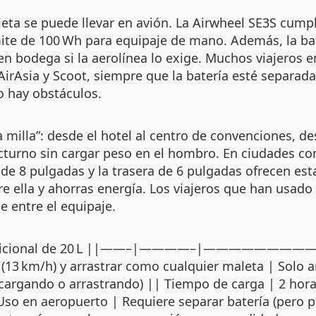
eta se puede llevar en avión. La Airwheel SE3S cump
ímite de 100 Wh para equipaje de mano. Además, la ba
a en bodega si la aerolínea lo exige. Muchos viajeros
irAsia y Scoot, siempre que la batería esté separad
o hay obstáculos.
a milla”: desde el hotel al centro de convenciones, de
turno sin cargar peso en el hombro. En ciudades co
de 8 pulgadas y la trasera de 6 pulgadas ofrecen est
re ella y ahorras energía. Los viajeros que han usado
de entre el equipaje.
tradicional de 20 L ||——–|————–|—————————|| P
(13 km/h) y arrastrar como cualquier maleta | Solo a
cargando o arrastrando) || Tiempo de carga | 2 horas 
 en aeropuerto | Requiere separar batería (pero per