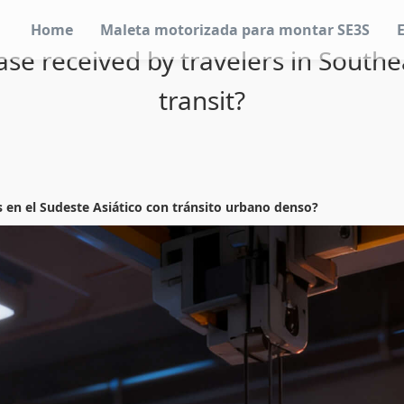
Home
Maleta motorizada para montar SE3S
ase received by travelers in South
transit?
s en el Sudeste Asiático con tránsito urbano denso?