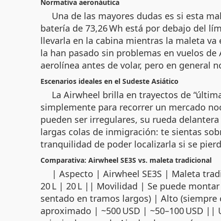
Normativa aeronáutica
Una de las mayores dudas es si esta mal
batería de 73,26 Wh está por debajo del l
llevarla en la cabina mientras la maleta v
la han pasado sin problemas en vuelos de A
aerolínea antes de volar, pero en general n
Escenarios ideales en el Sudeste Asiático
La Airwheel brilla en trayectos de “últim
simplemente para recorrer un mercado noc
pueden ser irregulares, su rueda delantera 
largas colas de inmigración: te sientas sob
tranquilidad de poder localizarla si se pier
Comparativa: Airwheel SE3S vs. maleta tradicional
| Aspecto | Airwheel SE3S | Maleta 
20 L | 20 L || Movilidad | Se puede montar 
sentado en tramos largos) | Alto (siempre 
aproximado | ~500 USD | ~50–100 USD || Uso