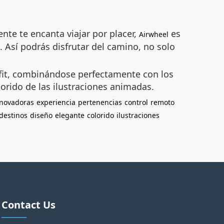
te te encanta viajar por placer,
es
Airwheel
a. Así podrás disfrutar del camino, no solo
tfit, combinándose perfectamente con los
lorido de las ilustraciones animadas.
nnovadoras
experiencia
pertenencias
control
remoto
destinos
diseño
elegante
colorido
ilustraciones
Contact Us