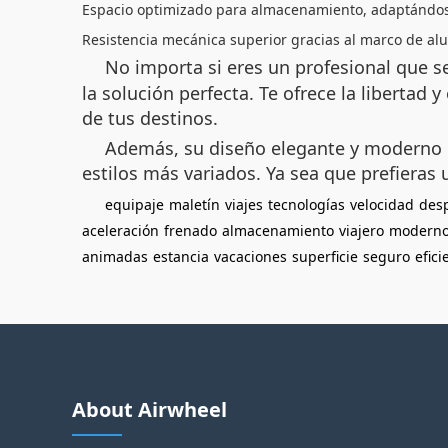
Espacio optimizado para almacenamiento, adaptándose
Resistencia mecánica superior gracias al marco de al
No importa si eres un profesional que s
la solución perfecta. Te ofrece la libertad 
de tus destinos.
Además, su diseño elegante y moderno l
estilos más variados. Ya sea que prefieras 
equipaje
maletín
viajes
tecnologías
velocidad
des
aceleración
frenado
almacenamiento
viajero
modern
animadas
estancia
vacaciones
superficie
seguro
efici
About Airwheel