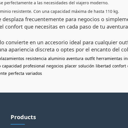
 perfectamente a las necesidades del viajero moderno.
uminio resistente. Con una capacidad máxima de hasta 110 kg.
e desplaza frecuentemente para negocios o simplemen
y el confort que necesitas en cada paso de tu aventur
o convierte en un accesorio ideal para cualquier ou
una apariencia discreta o optes por el encanto del co
plazamientos
resistencia
aluminio
aventura
outfit
herramientas
i
o
capacidad
profesional
negocios
placer
solución
libertad
confort
ente
perfecta
variados
Products