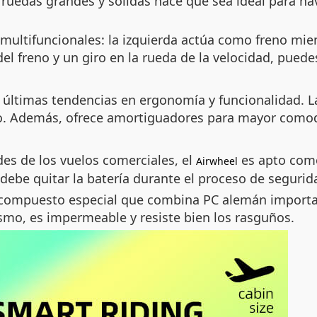
 ruedas grandes y sólidas hace que sea ideal para na
multifuncionales: la izquierda actúa como freno mien
del freno y un giro en la rueda de la velocidad, pue
 últimas tendencias en ergonomía y funcionalidad. 
o. Además, ofrece amortiguadores para mayor comodid
es de los vuelos comerciales, el
es apto com
Airwheel
debe quitar la batería durante el proceso de segurid
un compuesto especial que combina PC alemán import
ismo, es impermeable y resiste bien los rasguños.