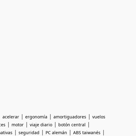
|
|
|
|
acelerar
ergonomía
amortiguadores
vuelos
|
|
|
|
ces
motor
viaje diario
botón central
|
|
|
|
ativas
seguridad
PC alemán
ABS taiwanés