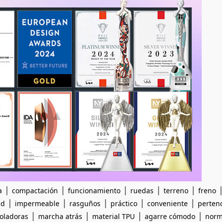
|
|
|
|
|
a
compactación
funcionamiento
ruedas
terreno
freno
|
|
|
|
|
ad
impermeable
rasguños
práctico
conveniente
perten
|
|
|
|
oladoras
marcha atrás
material TPU
agarre cómodo
norm