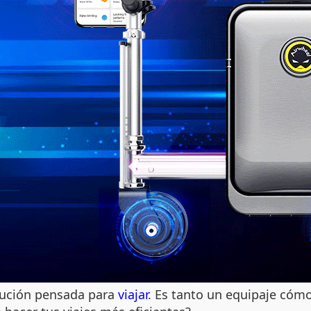
lución pensada para
viajar
. Es tanto un equipaje cóm