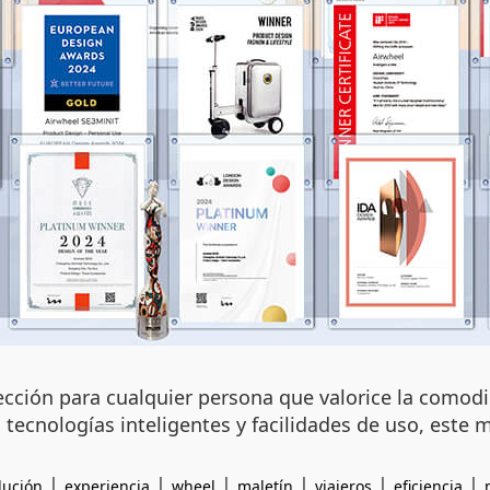
cción para cualquier persona que valorice la comodid
ecnologías inteligentes y facilidades de uso, este ma
|
|
|
|
|
|
lución
experiencia
wheel
maletín
viajeros
eficiencia