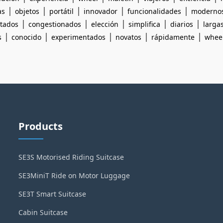
|
|
|
|
|
as
objetos
portátil
innovador
funcionalidades
moderno
|
|
|
|
|
itados
congestionados
elección
simplifica
diarios
larga
|
|
|
|
|
s
conocido
experimentados
novatos
rápidamente
whee
Products
SE3S Motorised Riding Suitcase
SE3MiniT Ride on Motor Luggage
SE3T Smart Suitcase
Cabin Suitcase