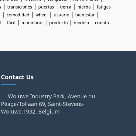
|
|
|
|
|
s
transiciones
puertas
tierra
hierba
fatigas
|
|
|
|
|
s
comodidad
wheel
usuario
bienestar
|
|
|
|
|
l
fácil
maniobrar
producto
modelo
cuenta
Contact Us
Woluwe Industry Park, Avenue du
Péage/Tollaan 69, Saint-Stevens-
Woluwe,1932, Belgium