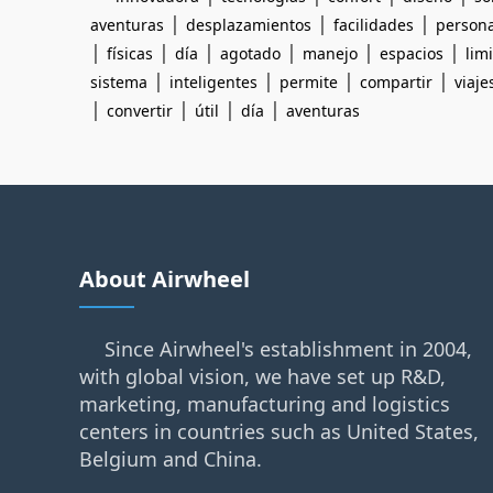
|
|
|
aventuras
desplazamientos
facilidades
person
|
|
|
|
|
|
físicas
día
agotado
manejo
espacios
lim
|
|
|
|
sistema
inteligentes
permite
compartir
viaje
|
|
|
|
convertir
útil
día
aventuras
About Airwheel
Since Airwheel's establishment in 2004,
with global vision, we have set up R&D,
marketing, manufacturing and logistics
centers in countries such as United States,
Belgium and China.