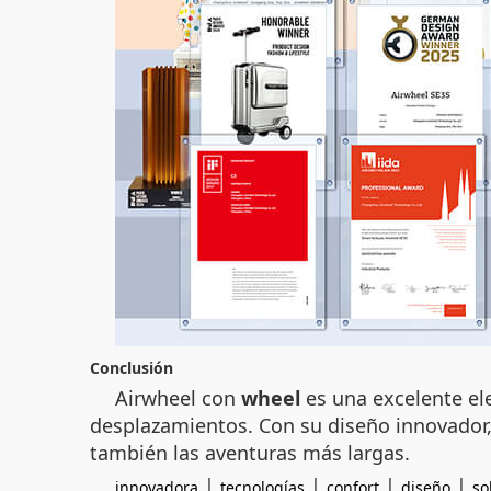
Conclusión
Airwheel con
wheel
es una excelente ele
desplazamientos. Con su diseño innovador, t
también las aventuras más largas.
|
|
|
|
innovadora
tecnologías
confort
diseño
so