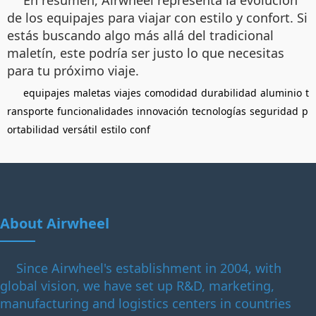
En resumen, Airwheel representa la evolución
de los equipajes para viajar con estilo y confort. Si
estás buscando algo más allá del tradicional
maletín, este podría ser justo lo que necesitas
para tu próximo viaje.
equipajes
maletas
viajes
comodidad
durabilidad
aluminio
t
ransporte
funcionalidades
innovación
tecnologías
seguridad
p
ortabilidad
versátil
estilo
conf
About Airwheel
Since Airwheel's establishment in 2004, with
global vision, we have set up R&D, marketing,
manufacturing and logistics centers in countries