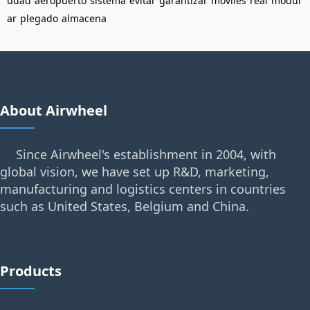
udad
aeropuerto
sistema
evitar
garantizar
móviles
real
modul
ar
plegado
almacena
About Airwheel
Since Airwheel's establishment in 2004, with
global vision, we have set up R&D, marketing,
manufacturing and logistics centers in countries
such as United States, Belgium and China.
Products