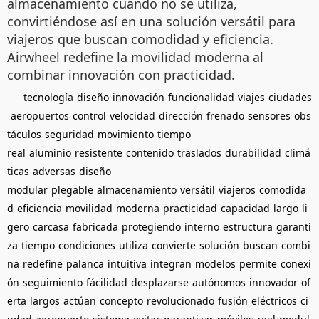
almacenamiento cuando no se utiliza,
convirtiéndose así en una solución versátil para
viajeros que buscan comodidad y eficiencia.
Airwheel redefine la movilidad moderna al
combinar innovación con practicidad.
tecnología
diseño
innovación
funcionalidad
viajes
ciudades
aeropuertos
control
velocidad
dirección
frenado
sensores
obs
táculos
seguridad
movimiento
tiempo
real
aluminio
resistente
contenido
traslados
durabilidad
climá
ticas
adversas
diseño
modular
plegable
almacenamiento
versátil
viajeros
comodida
d
eficiencia
movilidad
moderna
practicidad
capacidad
largo
li
gero
carcasa
fabricada
protegiendo
interno
estructura
garanti
za
tiempo
condiciones
utiliza
convierte
solución
buscan
combi
na
redefine
palanca
intuitiva
integran
modelos
permite
conexi
ón
seguimiento
fácilidad
desplazarse
autónomos
innovador
of
erta
largos
actúan
concepto
revolucionado
fusión
eléctricos
ci