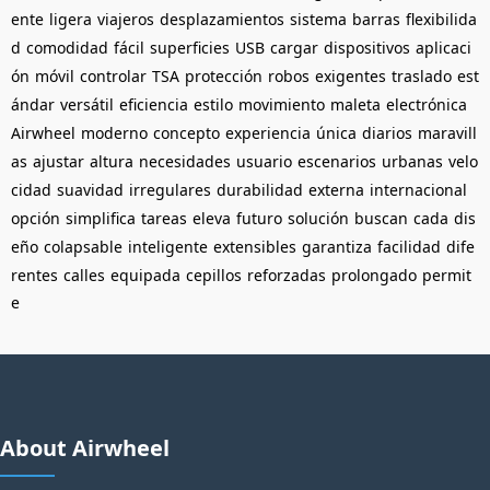
ente
ligera
viajeros
desplazamientos
sistema
barras
flexibilida
d
comodidad
fácil
superficies
USB
cargar
dispositivos
aplicaci
ón
móvil
controlar
TSA
protección
robos
exigentes
traslado
est
ándar
versátil
eficiencia
estilo
movimiento
maleta
electrónica
Airwheel
moderno
concepto
experiencia
única
diarios
maravill
as
ajustar
altura
necesidades
usuario
escenarios
urbanas
velo
cidad
suavidad
irregulares
durabilidad
externa
internacional
opción
simplifica
tareas
eleva
futuro
solución
buscan
cada
dis
eño
colapsable
inteligente
extensibles
garantiza
facilidad
dife
rentes
calles
equipada
cepillos
reforzadas
prolongado
permit
e
About Airwheel