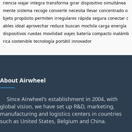
riencia
viajar
integra
transforma
girar
dispositivo
simultánea
mente
sistema
recoge
convierte
necesita
llevar
concentrado
o
bjeto
propósito
permiten
irregulares
rápida
segura
conectar
c
ables
ideal
aprovechar
reduce
buscan
mochila
carga
energía
dispositivos
ruedas
movilidad
viajes
batería
compacto
inalámb
rica
sostenible
tecnología
portátil
innovador
About Airwheel
Since Airwheel's establishment in 2004, with
global vision, we have set up R&D, marketing,
manufacturing and logistics centers in countries
such as United States, Belgium and China.