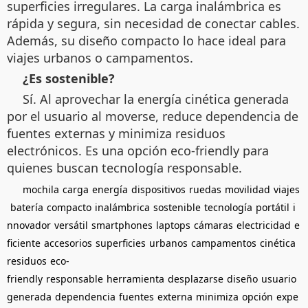
superficies irregulares. La carga inalámbrica es
rápida y segura, sin necesidad de conectar cables.
Además, su diseño compacto lo hace ideal para
viajes urbanos o campamentos.
¿Es sostenible?
Sí. Al aprovechar la energía cinética generada
por el usuario al moverse, reduce dependencia de
fuentes externas y minimiza residuos
electrónicos. Es una opción eco-friendly para
quienes buscan tecnología responsable.
mochila
carga
energía
dispositivos
ruedas
movilidad
viajes
batería
compacto
inalámbrica
sostenible
tecnología
portátil
i
nnovador
versátil
smartphones
laptops
cámaras
electricidad
e
ficiente
accesorios
superficies
urbanos
campamentos
cinética
residuos
eco-
friendly
responsable
herramienta
desplazarse
diseño
usuario
generada
dependencia
fuentes
externa
minimiza
opción
expe