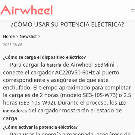
=
¿CÓMO USAR SU POTENCIA ELÉCTRICA?
Home
>
Newslist
>
2025-08-06
¿Cómo se carga el dispositivo eléctrico?
Para cargar la
de Airwheel SE3MiniT,
batería
conecte el cargador AC220V50-60Hz al puerto
correspondiente y asegúrese de que esté
enchufado. El tiempo aproximado para completar
la carga es de 2 horas (modelo SE3-10S-W73) o 2.5
horas (SE3-10S-W92). Durante el proceso, los
LED
del cargador mostrarán el estado de
indicadores
carga.
¿Cómo activar la potencia eléctrica?
Para usar la energía almacenada, asegúrese de