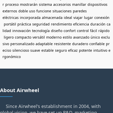
r
proceso
mostrarán
sistema
accesorios
manillar
dispositivos
externos
doble uso
funcione
situaciones
paredes
eléctricas
incorporada
almacenada
ideal
viajar
lugar
conexión
portátil
práctica
seguridad
rendimiento
eficiencia
duración
ca
lidad
innovación
tecnología
diseño
confort
control
fácil
rápido
ligero
compacto
versátil
moderno
estilo
avanzado
único
exclu
sivo
personalizado
adaptable
resistente
duradero
confiable
pr
eciso
silencioso
suave
estable
seguro
eficaz
potente
intuitivo
e
rgonómico
About Airwheel
Since Airwheel's establishment in 2004, with
global vision, we have set up R&D, marketing,