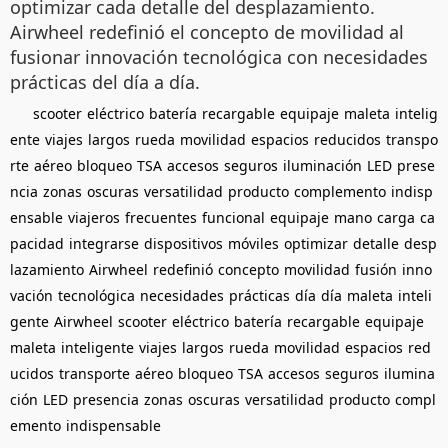
optimizar cada detalle del desplazamiento.
Airwheel redefinió el concepto de movilidad al
fusionar innovación tecnológica con necesidades
prácticas del día a día.
scooter
eléctrico
batería
recargable
equipaje
maleta
intelig
ente
viajes
largos
rueda
movilidad
espacios
reducidos
transpo
rte
aéreo
bloqueo
TSA
accesos
seguros
iluminación
LED
prese
ncia
zonas
oscuras
versatilidad
producto
complemento
indisp
ensable
viajeros
frecuentes
funcional
equipaje
mano
carga
ca
pacidad
integrarse
dispositivos
móviles
optimizar
detalle
desp
lazamiento
Airwheel
redefinió
concepto
movilidad
fusión
inno
vación
tecnológica
necesidades
prácticas
día
día
maleta
inteli
gente
Airwheel
scooter
eléctrico
batería
recargable
equipaje
maleta
inteligente
viajes
largos
rueda
movilidad
espacios
red
ucidos
transporte
aéreo
bloqueo
TSA
accesos
seguros
ilumina
ción
LED
presencia
zonas
oscuras
versatilidad
producto
compl
emento
indispensable