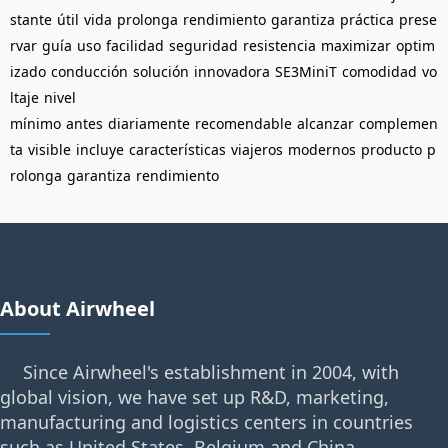
stante
útil
vida
prolonga
rendimiento
garantiza
práctica
prese
rvar
guía
uso
facilidad
seguridad
resistencia
maximizar
optim
izado
conducción
solución
innovadora
SE3MiniT
comodidad
vo
ltaje
nivel
mínimo
antes
diariamente
recomendable
alcanzar
complemen
ta
visible
incluye
características
viajeros
modernos
producto
p
rolonga
garantiza
rendimiento
About Airwheel
Since Airwheel's establishment in 2004, with
global vision, we have set up R&D, marketing,
manufacturing and logistics centers in countries
such as United States, Belgium and China.