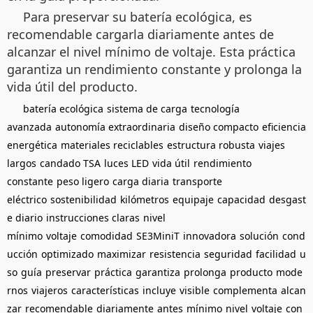
Para preservar su batería ecológica, es
recomendable cargarla diariamente antes de
alcanzar el nivel mínimo de voltaje. Esta práctica
garantiza un rendimiento constante y prolonga la
vida útil del producto.
batería ecológica
sistema de carga
tecnología
avanzada
autonomía extraordinaria
diseño compacto
eficiencia
energética
materiales reciclables
estructura robusta
viajes
largos
candado TSA
luces LED
vida útil
rendimiento
constante
peso ligero
carga diaria
transporte
eléctrico
sostenibilidad
kilómetros
equipaje
capacidad
desgast
e diario
instrucciones claras
nivel
mínimo
voltaje
comodidad
SE3MiniT
innovadora
solución
cond
ucción
optimizado
maximizar
resistencia
seguridad
facilidad
u
so
guía
preservar
práctica
garantiza
prolonga
producto
mode
rnos
viajeros
características
incluye
visible
complementa
alcan
zar
recomendable
diariamente
antes
mínimo
nivel
voltaje
con