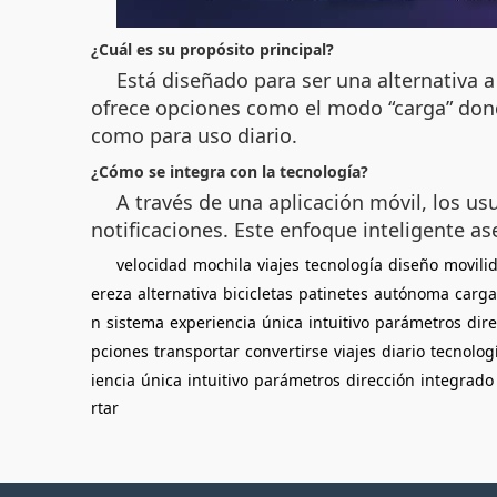
¿Cuál es su propósito principal?
Está diseñado para ser una alternativa a
ofrece opciones como el modo “carga” dond
como para uso diario.
¿Cómo se integra con la tecnología?
A través de una aplicación móvil, los us
notificaciones. Este enfoque inteligente as
velocidad
mochila
viajes
tecnología
diseño
movili
ereza
alternativa
bicicletas
patinetes
autónoma
carga
n
sistema
experiencia
única
intuitivo
parámetros
dir
pciones
transportar
convertirse
viajes
diario
tecnolog
iencia
única
intuitivo
parámetros
dirección
integrado
rtar