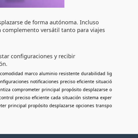
desplazarse de forma autónoma. Incluso
 complemento versátil tanto para viajes
tar configuraciones y recibir
ón.
comodidad
marco
aluminio
resistente
durabilidad
lig
onfiguraciones
notificaciones
preciso
eficiente
situació
ntiza
comprometer
principal
propósito
desplazarse
o
control
preciso
eficiente
cada
situación
sistema
exper
ter
principal
propósito
desplazarse
opciones
transpo