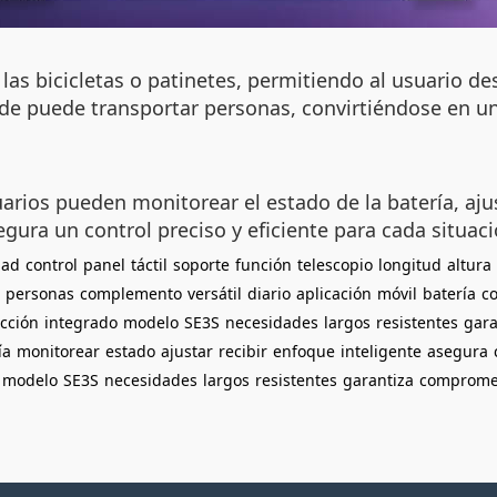
 las bicicletas o patinetes, permitiendo al usuario 
e puede transportar personas, convirtiéndose en un
uarios pueden monitorear el estado de la batería, ajus
egura un control preciso y eficiente para cada situaci
dad
control
panel
táctil
soporte
función
telescopio
longitud
altura
personas
complemento
versátil
diario
aplicación
móvil
batería
c
ección
integrado
modelo
SE3S
necesidades
largos
resistentes
gara
ía
monitorear
estado
ajustar
recibir
enfoque
inteligente
asegura
modelo
SE3S
necesidades
largos
resistentes
garantiza
comprome