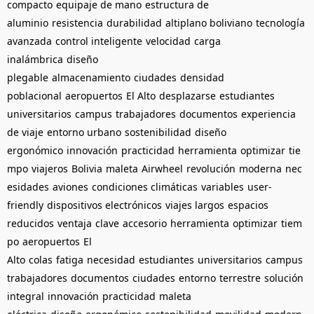
compacto
equipaje de mano
estructura de
aluminio
resistencia
durabilidad
altiplano boliviano
tecnología
avanzada
control inteligente
velocidad
carga
inalámbrica
diseño
plegable
almacenamiento
ciudades
densidad
poblacional
aeropuertos
El Alto
desplazarse
estudiantes
universitarios
campus
trabajadores
documentos
experiencia
de viaje
entorno urbano
sostenibilidad
diseño
ergonómico
innovación
practicidad
herramienta
optimizar
tie
mpo
viajeros
Bolivia
maleta
Airwheel
revolución
moderna
nec
esidades
aviones
condiciones climáticas
variables
user-
friendly
dispositivos electrónicos
viajes largos
espacios
reducidos
ventaja
clave
accesorio
herramienta
optimizar
tiem
po
aeropuertos
El
Alto
colas
fatiga
necesidad
estudiantes
universitarios
campus
trabajadores
documentos
ciudades
entorno
terrestre
solución
integral
innovación
practicidad
maleta