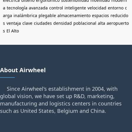
eléctrica
diseño
ergonómico
sostenibilidad
movilidad
modern
a
tecnología
avanzada
control
inteligente
velocidad
entorno
c
arga
inalámbrica
plegable
almacenamiento
espacios
reducido
s
ventaja
clave
ciudades
densidad
poblacional
alta
aeropuerto
s
El Alto
About Airwheel
Since Airwheel's establishment in 2004, with
global vision, we have set up R&D, marketing,
manufacturing and logistics centers in countries
such as United States, Belgium and China.