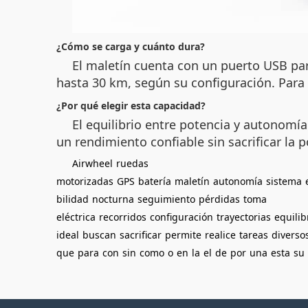
¿Cómo se carga y cuánto dura?
El maletín cuenta con un puerto USB par
hasta 30 km, según su configuración. Para 
¿Por qué elegir esta capacidad?
El equilibrio entre potencia y autonomía
un rendimiento confiable sin sacrificar la p
Airwheel
ruedas
motorizadas
GPS
batería
maletín
autonomía
sistema
bilidad
nocturna
seguimiento
pérdidas
toma
eléctrica
recorridos
configuración
trayectorias
equilib
ideal
buscan
sacrificar
permite
realice
tareas
diverso
que
para
con
sin
como
o
en
la
el
de
por
una
esta
su