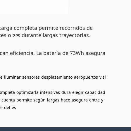
 carga completa permite recorridos de
ces o
durante largas trayectorias.
GPS
scan eficiencia. La batería de 73Wh asegura
os
iluminar
sensores
desplazamiento
aeropuertos
visi
ompleta
optimizarla
intensivas
dura
elegir
capacidad
cuenta
permite
según
largas
hace
asegura
entre
y
se
del
es