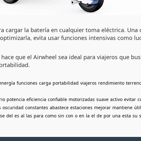
a cargar la batería en cualquier toma eléctrica. Una
optimizarla, evita usar funciones intensivas como lu
 hace que el Airwheel sea ideal para viajeros que bu
ortabilidad.
energía
funciones
carga
portabilidad
viajeros
rendimiento
terren
rio
potencia
eficiencia
confiable
motorizadas
suave
activo
evitar
c
s
oscuridad
constantes
abastece
estaciones
mejorar
mantiene
útil
se
del
es
al
las
para
como
sin
con
o
en
la
el
de
por
una
esta
su