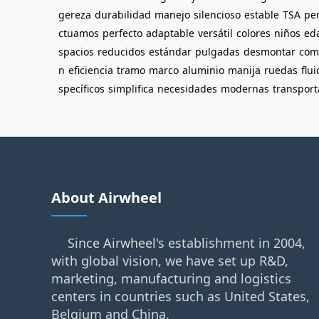
gereza
durabilidad
manejo
silencioso
estable
TSA
pe
ctuamos
perfecto
adaptable
versátil
colores
niños
ed
spacios
reducidos
estándar
pulgadas
desmontar
com
n
eficiencia
tramo
marco
aluminio
manija
ruedas
flu
specíficos
simplifica
necesidades
modernas
transpor
About Airwheel
Since Airwheel's establishment in 2004,
with global vision, we have set up R&D,
marketing, manufacturing and logistics
centers in countries such as United States,
Belgium and China.