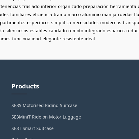
rtenencias
traslado
interior
organizado
preparación
herramienta
ades
familiares
eficiencia
tramo
marco
aluminio
manija
ruedas
fl
partimentos
específicos
simplifica
necesidades
modernas
transp
ida
silenciosos
estables
candado
remoto
integrado
espacios
reduc
tamos
funcionalidad
elegante
resistente
ideal
Products
SE3S Motorised Riding Suitcase
SE3MiniT Ride on Motor Luggage
SE3T Smart Suitcase