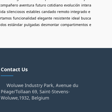
compañero
aventura
futuro
cotidiano
evolución
intera
uida
silenciosos
estables
candado
remoto
integrado
e
ortamos
funcionalidad
elegante
resistente
ideal
busca
idos
estándar
pulgadas
desmontar
compartimentos
e
Contact Us
Woluwe Industry Park, Avenue du
Péage/Tollaan 69, Saint-Stevens-
Woluwe,1932, Belgium