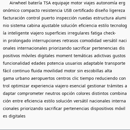
Airwheel
batería
TSA
equipaje
motor
viajes
autonomía
erg
onómico
compacto
resistencia
USB
certificado
diseño
ligereza
facturación
control
puerto
inspección
ruedas
estructura
alumi
nio
sistema
cabina
ajustable
solución
eficiencia
estilo
tecnolog
ía
inteligente
viajero
superficies
irregulares
fatiga
check-
in
prolongado
interrupciones
retrasos
comodidad
versátil
naci
onales
internacionales
priorizando
sacrificar
pertenencias
dis
positivos
móviles
digitales
moment
temáticas
adictivas
gustos
funcionalidad
edades
potencia
usuarios
adaptable
transporte
fácil
continuo
fluida
movilidad
motor
sin escobillas
alta
gama
urbano
aeropuertos
centros
clic
tiempo
reduciendo
con
trol
optimizar
experiencia
viajero
esencial
gestionar
trámites
a
daptar
comprometer
neutros
opción
colores
distintos
combina
ción
entre
eficiencia
estilo
solución
versátil
nacionales
interna
cionales
priorizando
sacrificar
pertenencias
dispositivos
móvil
es
digitales