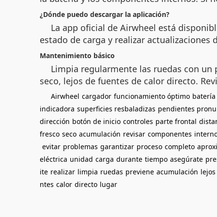
¿Dónde puedo descargar la aplicación?
La app oficial de Airwheel está disponib
estado de carga y realizar actualizaciones 
Mantenimiento básico
Limpia regularmente las ruedas con un p
seco, lejos de fuentes de calor directo. Re
Airwheel
cargador
funcionamiento óptimo
batería
indicadora
superficies resbaladizas
pendientes pronu
dirección
botón de inicio
controles
parte frontal
dista
fresco
seco
acumulación
revisar
componentes
intern
evitar
problemas
garantizar
proceso
completo
aprox
eléctrica
unidad
carga
durante
tiempo
asegúrate
pre
ite
realizar
limpia
ruedas
previene
acumulación
lejos
ntes
calor
directo
lugar