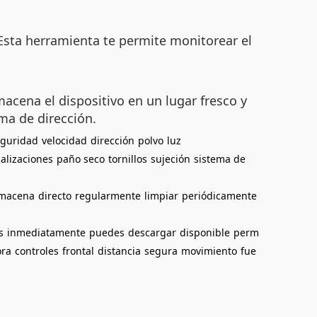
 Esta herramienta te permite monitorear el
acena el dispositivo en un lugar fresco y
ema de dirección.
eguridad
velocidad
dirección
polvo
luz
alizaciones
paño seco
tornillos
sujeción
sistema de
lmacena
directo
regularmente
limpiar
periódicamente
s
inmediatamente
puedes
descargar
disponible
perm
ora
controles
frontal
distancia
segura
movimiento
fue