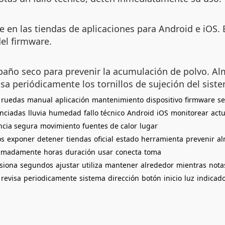
le en las tiendas de aplicaciones para Android e iOS.
del firmware.
año seco para prevenir la acumulación de polvo. Alm
visa periódicamente los tornillos de sujeción del sist
ruedas
manual
aplicación
mantenimiento
dispositivo
firmware
s
nciadas
lluvia
humedad
fallo técnico
Android
iOS
monitorear
actu
ncia segura
movimiento
fuentes de calor
lugar
os
exponer
detener
tiendas
oficial
estado
herramienta
prevenir
a
imadamente
horas
duración
usar
conecta
toma
siona
segundos
ajustar
utiliza
mantener
alrededor
mientras
nota
revisa
periodicamente
sistema
dirección
botón
inicio
luz
indicad