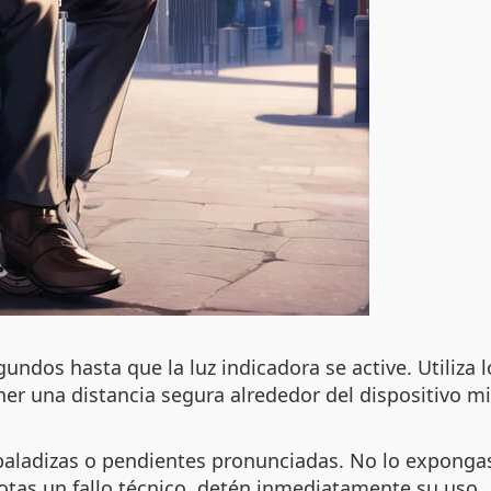
undos hasta que la luz indicadora se active. Utiliza l
ner una distancia segura alrededor del dispositivo m
esbaladizas o pendientes pronunciadas. No lo exponga
notas un fallo técnico, detén inmediatamente su uso.