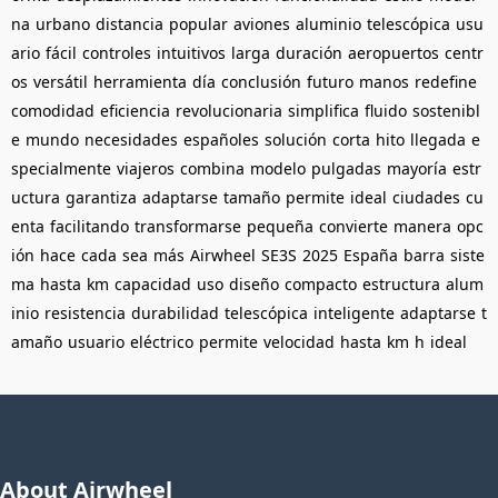
na
urbano
distancia
popular
aviones
aluminio
telescópica
usu
ario
fácil
controles
intuitivos
larga
duración
aeropuertos
centr
os
versátil
herramienta
día
conclusión
futuro
manos
redefine
comodidad
eficiencia
revolucionaria
simplifica
fluido
sostenibl
e
mundo
necesidades
españoles
solución
corta
hito
llegada
e
specialmente
viajeros
combina
modelo
pulgadas
mayoría
estr
uctura
garantiza
adaptarse
tamaño
permite
ideal
ciudades
cu
enta
facilitando
transformarse
pequeña
convierte
manera
opc
ión
hace
cada
sea
más
Airwheel
SE3S
2025
España
barra
siste
ma
hasta
km
capacidad
uso
diseño
compacto
estructura
alum
inio
resistencia
durabilidad
telescópica
inteligente
adaptarse
t
amaño
usuario
eléctrico
permite
velocidad
hasta
km
h
ideal
About Airwheel