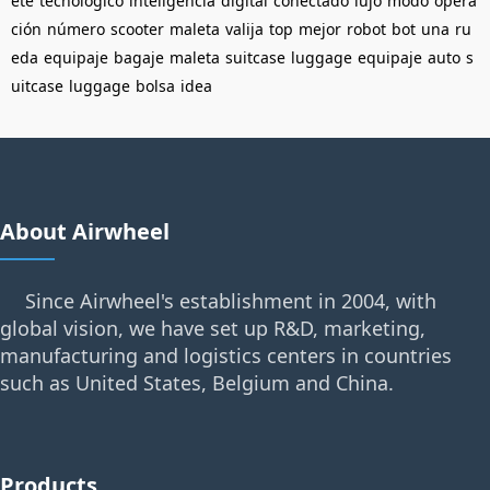
ete
tecnológico
inteligencia
digital
conectado
lujo
modo
opera
ción
número
scooter
maleta
valija
top
mejor
robot
bot
una
ru
eda
equipaje
bagaje
maleta
suitcase
luggage
equipaje
auto
s
uitcase
luggage
bolsa
idea
About Airwheel
Since Airwheel's establishment in 2004, with
global vision, we have set up R&D, marketing,
manufacturing and logistics centers in countries
such as United States, Belgium and China.
Products