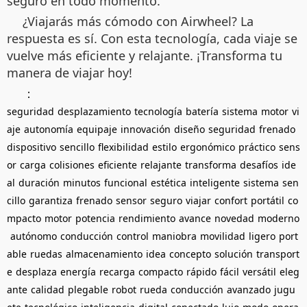
seguro en todo momento.
¿Viajarás más cómodo con Airwheel? La
respuesta es sí. Con esta tecnología, cada viaje se
vuelve más eficiente y relajante. ¡Transforma tu
manera de viajar hoy!
：
seguridad
desplazamiento
tecnología
batería
sistema
motor
vi
aje
autonomía
equipaje
innovación
diseño
seguridad
frenado
dispositivo
sencillo
flexibilidad
estilo
ergonómico
práctico
sens
or
carga
colisiones
eficiente
relajante
transforma
desafíos
ide
al
duración
minutos
funcional
estética
inteligente
sistema
sen
cillo
garantiza
frenado
sensor
seguro
viajar
confort
portátil
co
mpacto
motor
potencia
rendimiento
avance
novedad
moderno
autónomo
conducción
control
maniobra
movilidad
ligero
port
able
ruedas
almacenamiento
idea
concepto
solución
transport
e
desplaza
energía
recarga
compacto
rápido
fácil
versátil
eleg
ante
calidad
plegable
robot
rueda
conducción
avanzado
jugu